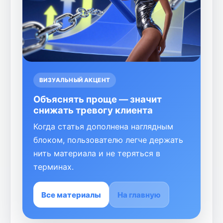
ВИЗУАЛЬНЫЙ АКЦЕНТ
Объяснять проще — значит
снижать тревогу клиента
Когда статья дополнена наглядным
блоком, пользователю легче держать
нить материала и не теряться в
терминах.
Все материалы
На главную